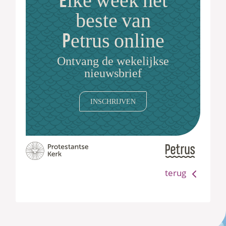
Elke week het
beste van
Petrus online
Ontvang de wekelijkse
nieuwsbrief
INSCHRIJVEN
terug