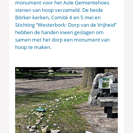
monument voor het Aole Gemientehoes
stenen van hoop verzameld. De beide
Börker kerken, Comité 4 en 5 mei en
Stichting “Westerbork: Dorp van de Vrijheid”
hebben de handen ineen geslagen om
samen met het dorp een monument van
hoop te maken.