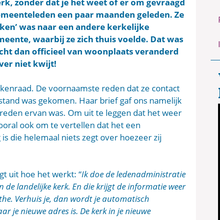
rk, zonder dat je het weet of er om gevraagd
emeenteleden een paar maanden geleden. Ze
okken’ was naar een andere kerkelijke
eente, waarbij ze zich thuis voelde. Dat was
ht dan officieel van woonplaats veranderd
ver niet kwijt!
erkenraad. De voornaamste reden dat ze contact
t stand was gekomen. Haar brief gaf ons namelijk
 reden ervan was. Om uit te leggen dat het weer
ral ook om te vertellen dat het een
is die helemaal niets zegt over hoezeer zij
t uit hoe het werkt: “
Ik doe de ledenadministratie
n de landelijke kerk. En die krijgt de informatie weer
he. Verhuis je, dan wordt je automatisch
 je nieuwe adres is. De kerk in je nieuwe