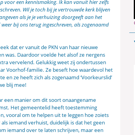
voor een kennismaking. Ik kan vanuit hier zelfs
reven. Wil je toch bij je vertrouwde kerk blijven
ngeven als je je verhuizing doorgeeft aan het
 weer bij ons terug ingeschreven, als zogenaamd
leek dat er vanuit de PKN van haar nieuwe
 was. Daardoor voelde het alsof ze nergens
tra vervelend. Gelukkig weet zij ondertussen
 haar Voorhof-familie. Ze beseft hoe waardevol het
e en ze heeft zich als zogenaamd ‘Voorkeurslid’
we blij mee!
aar een manier om dit soort onaangename
omst. Het gemeentelid heeft toestemming
, vooral om te helpen uit te leggen hoe zoiets
ls iemand verhuist, duidelijk is dat het geen
om iemand over te laten schrijven, maar een